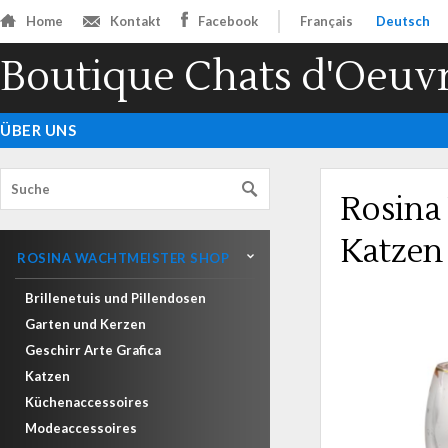
Home
Kontakt
Facebook
Français
Deutsch
Boutique Chats d'Oeuv
ÜBER UNS
Rosina
Katzen 
ROSINA WACHTMEISTER SHOP
Brillenetuis und Pillendosen
Garten und Kerzen
Geschirr Arte Grafica
Katzen
Küchenaccessoires
Modeaccessoires