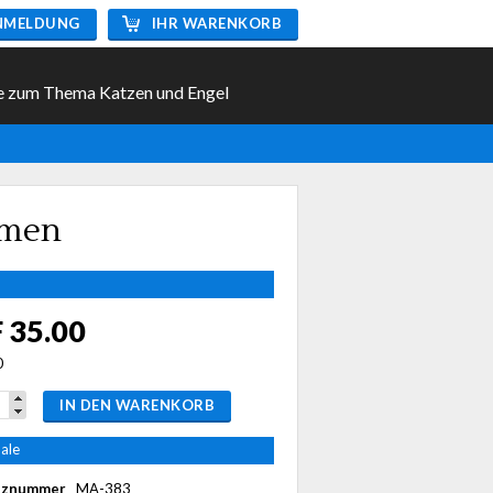
NMELDUNG
IHR WARENKORB
e zum Thema Katzen und Engel
umen
 35.00
0
IN DEN WARENKORB
ale
nznummer
MA-383