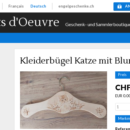
Français
Deutsch
engelgeschenke.ch
A
s d'Oeuvre
Geschenk- und Sammlerboutiqu
Kleiderbügel Katze mit Bl
Preis
CHF
EUR 0.0
Merkm
Refere