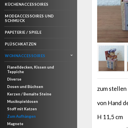
KÜCHENACCESSOIRES
MODEACCESSOIRES UND
SCHMUCK
PAPETERIE / SPIELE
PLÜSCHKATZEN
WOHNACCESSOIRES
Flanelldecken, Kissen und
Teppiche
Diverse
Dosen und Büchsen
zum stellen
Kerzen / Bemalte Steine
Musikspieldosen
von Hand de
Stoff mit Katzen
H 11,5 cm
Zum Aufhängen
Magnete